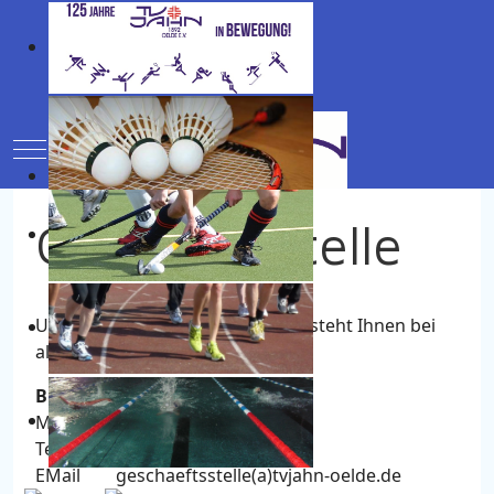
Mobile Menu Toggle
Geschäftsstelle
Unsere TV Jahn Geschäftsstellen steht Ihnen bei
allen Fragen gern zur Verfügung.
Bürozeiten
Mittwoch 16.00 bis 17.00 Uhr
Telefon 02522 . 8386253
EMail geschaeftsstelle(a)tvjahn-oelde.de