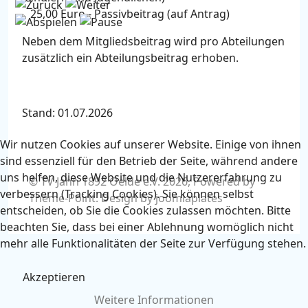
25,00 Euro - Passivbeitrag (auf Antrag)
Neben dem Mitgliedsbeitrag wird pro Abteilungen
zusätzlich ein Abteilungsbeitrag erhoben.
Stand: 01.07.2026
Wir nutzen Cookies auf unserer Website. Einige von ihnen
sind essenziell für den Betrieb der Seite, während andere
uns helfen, diese Website und die Nutzererfahrung zu
© TV Jahn 1892 Oelde e.V. 2026, Powered by
verbessern (Tracking Cookies). Sie können selbst
Theme-Point
. Design by
joomlaplates
entscheiden, ob Sie die Cookies zulassen möchten. Bitte
beachten Sie, dass bei einer Ablehnung womöglich nicht
mehr alle Funktionalitäten der Seite zur Verfügung stehen.
Akzeptieren
Weitere Informationen