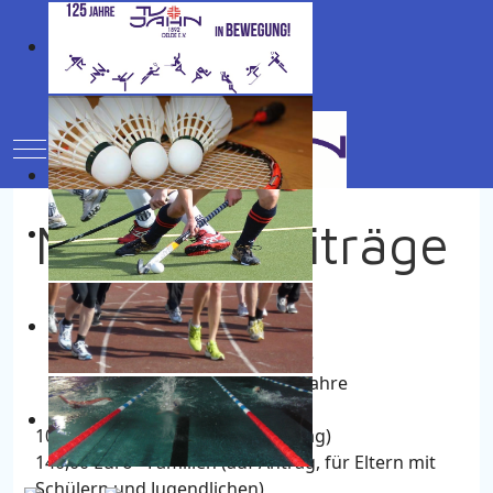
Mobile Menu Toggle
Mitgliedsbeiträge
Thomas Grünebaum
40,00 Euro - Schüler bis 14 Jahre
50,00 Euro - Jugendliche bis 19 Jahre
65,00 Euro - Erwachsene
100,00 Euro - Ehepaare (auf Antrag)
140,00 Euro - Familien (auf Antrag, für Eltern mit
Schülern und Jugendlichen)